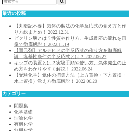
最近の投稿
【丸暗記不要】気体の製法の化学反応式の覚え方と作
り方総まとめ！
2022.12.31
ピクリン酸とは？性質や作り方、生成反応の流れを画
像で徹底解説！
2022.11.19
【還元剤】アルデヒドの半反応式の作り方を徹底解
説！塩基性条件の半反応式とは？
2022.06.27
キップの装置とは？実験手順や使い方、気体発生の止
め方をわかりやすく解説！
2022.06.24
【受験化学】気体の捕集方法（上方置換・下方置換・
水上置換）覚え方徹底解説！
2022.06.20
カテゴリー
問題集
化学基礎
理論化学
有機化学
無機化学