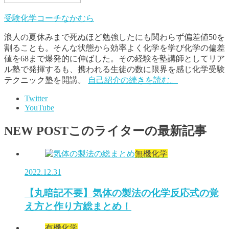
受験化学コーチなかむら
浪人の夏休みまで死ぬほど勉強したにも関わらず偏差値50を
割ることも。そんな状態から効率よく化学を学び化学の偏差
値を68まで爆発的に伸ばした。その経験を塾講師としてリア
ル塾で発揮するも、携われる生徒の数に限界を感じ化学受験
テクニック塾を開講。
自己紹介の続きを読む。
Twitter
YouTube
NEW POST
このライターの最新記事
無機化学
2022.12.31
【丸暗記不要】気体の製法の化学反応式の覚
え方と作り方総まとめ！
有機化学