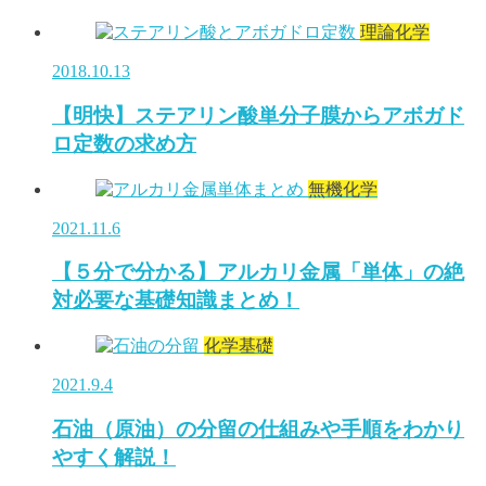
理論化学
2018.10.13
【明快】ステアリン酸単分子膜からアボガド
ロ定数の求め方
無機化学
2021.11.6
【５分で分かる】アルカリ金属「単体」の絶
対必要な基礎知識まとめ！
化学基礎
2021.9.4
石油（原油）の分留の仕組みや手順をわかり
やすく解説！