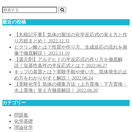
最近の投稿
【丸暗記不要】気体の製法の化学反応式の覚え方と作
り方総まとめ！
2022.12.31
ピクリン酸とは？性質や作り方、生成反応の流れを画
像で徹底解説！
2022.11.19
【還元剤】アルデヒドの半反応式の作り方を徹底解
説！塩基性条件の半反応式とは？
2022.06.27
キップの装置とは？実験手順や使い方、気体発生の止
め方をわかりやすく解説！
2022.06.24
【受験化学】気体の捕集方法（上方置換・下方置換・
水上置換）覚え方徹底解説！
2022.06.20
カテゴリー
問題集
化学基礎
理論化学