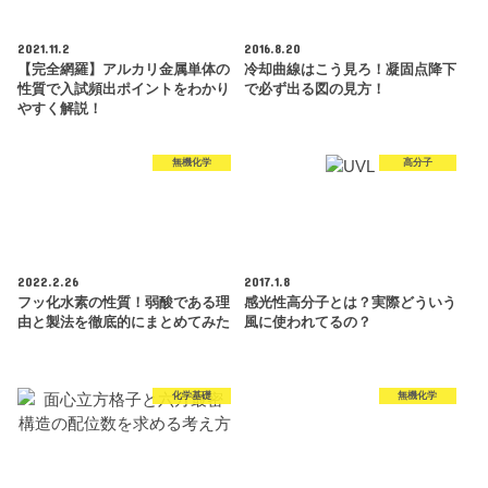
2021.11.2
2016.8.20
【完全網羅】アルカリ金属単体の
冷却曲線はこう見ろ！凝固点降下
性質で入試頻出ポイントをわかり
で必ず出る図の見方！
やすく解説！
無機化学
高分子
2022.2.26
2017.1.8
フッ化水素の性質！弱酸である理
感光性高分子とは？実際どういう
由と製法を徹底的にまとめてみた
風に使われてるの？
化学基礎
無機化学