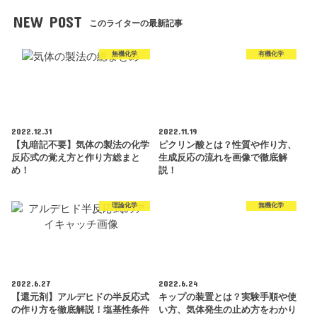
NEW POST
このライターの最新記事
無機化学
有機化学
2022.12.31
2022.11.19
【丸暗記不要】気体の製法の化学
ピクリン酸とは？性質や作り方、
反応式の覚え方と作り方総まと
生成反応の流れを画像で徹底解
め！
説！
理論化学
無機化学
2022.6.27
2022.6.24
【還元剤】アルデヒドの半反応式
キップの装置とは？実験手順や使
の作り方を徹底解説！塩基性条件
い方、気体発生の止め方をわかり