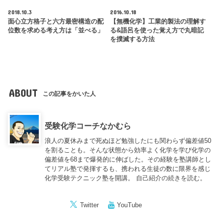
2018.10.3
2016.10.18
面心立方格子と六方最密構造の配
【無機化学】工業的製法の理解す
位数を求める考え方は「並べる」
る&語呂を使った覚え方で丸暗記
を撲滅する方法
ABOUT
この記事をかいた人
受験化学コーチなかむら
浪人の夏休みまで死ぬほど勉強したにも関わらず偏差値50
を割ることも。そんな状態から効率よく化学を学び化学の
偏差値を68まで爆発的に伸ばした。その経験を塾講師とし
てリアル塾で発揮するも、携われる生徒の数に限界を感じ
化学受験テクニック塾を開講。
自己紹介の続きを読む。
Twitter
YouTube