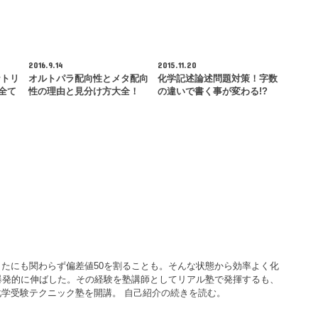
2016.9.14
2015.11.20
ナトリ
オルトパラ配向性とメタ配向
化学記述論述問題対策！字数
全て
性の理由と見分け方大全！
の違いで書く事が変わる!?
たにも関わらず偏差値50を割ることも。そんな状態から効率よく化
爆発的に伸ばした。その経験を塾講師としてリアル塾で発揮するも、
化学受験テクニック塾を開講。
自己紹介の続きを読む。