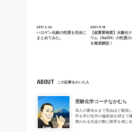
2017.5.26
2021.11.10
ハロゲン化銀の性質を完全に
【超重要物質】水酸化
まとめてみた。
ウム（NaOH）の性質の
を徹底解説！
ABOUT
この記事をかいた人
受験化学コーチなかむら
浪人の夏休みまで死ぬほど勉強し
学を学び化学の偏差値を68まで
携われる生徒の数に限界を感じ