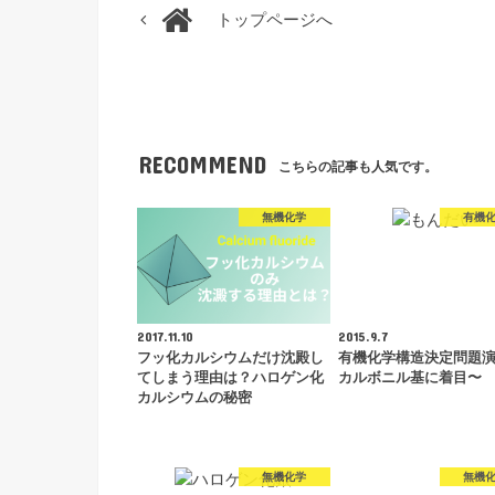
トップページへ
RECOMMEND
こちらの記事も人気です。
無機化学
有機
2017.11.10
2015.9.7
フッ化カルシウムだけ沈殿し
有機化学構造決定問題
てしまう理由は？ハロゲン化
カルボニル基に着目〜
カルシウムの秘密
無機化学
無機