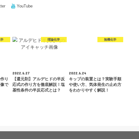
tter
YouTube
化学
理論化学
無機化学
2022.6.27
2022.6.24
や作り
【還元剤】アルデヒドの半反
キップの装置とは？実験手順
画像で
応式の作り方を徹底解説！塩
や使い方、気体発生の止め方
基性条件の半反応式とは？
をわかりやすく解説！