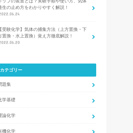
キップの装置とは？実験手順や使い方、気体
発生の止め方をわかりやすく解説！
2022.06.24
【受験化学】気体の捕集方法（上方置換・下
方置換・水上置換）覚え方徹底解説！
2022.06.20
カテゴリー
問題集
化学基礎
理論化学
有機化学