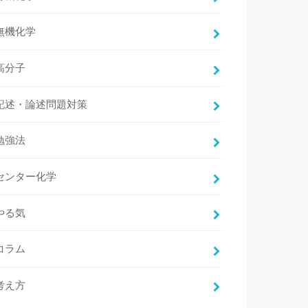
無機化学
高分子
記述・論述問題対策
勉強法
センター化学
やる気
コラム
考え方