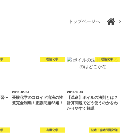
トップページへ
化学
理論化学
理論化学
2015.12.23
2018.10.14
演習〜
受験化学のコロイド溶液の性
【革命】ボイルの法則とは？
質完全制覇！正誤問題68選！
計算問題でどう使うのかをわ
かりやすく解説
化学
有機化学
記述・論述問題対策