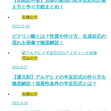
【丸暗記不要】気体の製法の化学反応式の覚
え方と作り方総まとめ！
有機化学
2022.11.19
ピクリン酸とは？性質や作り方、生成反応の
流れを画像で徹底解説！
理論化学
2022.6.27
【還元剤】アルデヒドの半反応式の作り方を
徹底解説！塩基性条件の半反応式とは？
無機化学
2022.6.24